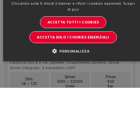
Cliccando sulla X chiudi il banner e rifiuti i cookies opzionali.
Scopri
LIQZP-L
GERMAN
di puù
Direzionali ad alte prestazioni
SPANISH
ACCETTA TUTTI I COOKIES
FRENCH
ACCETTA SOLO I COOKIES ESSENZIALI
CHINESE
PERSONALIZZA
Cartucce ISO a 2 vie, pilotate, ricoprimento positivo, senza
driver integrato, 2 trasduttori LVDT
Qmax
Pmax
Dim.
600 ÷ 22000
420
16 ÷ 125
l/min
bar
Tabella
F330
Configura
Informazioni tecniche
LIQZH-LEB, LIQZH-LES