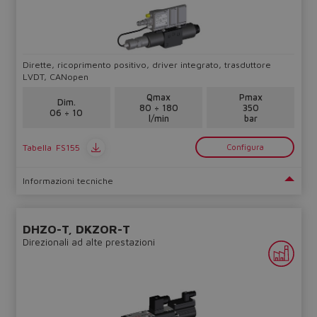
Dirette, ricoprimento positivo, driver integrato, trasduttore
LVDT, CANopen
Qmax
Pmax
Dim.
80 ÷ 180
350
06 ÷ 10
l/min
bar
Tabella
FS155
Configura
Informazioni tecniche
Do you want to leave the
configurator?
The running selection will be
DHZO-T, DKZOR-T
Direzionali ad alte prestazioni
lost.
Yes
No