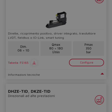
Dirette, ricoprimento positivo, driver integrato, trasduttore
LVDT, fieldbus o IO-Link, smart tuning
Qmax
Pmax
Dim.
80 ÷ 180
350
06 ÷ 10
l/min
bar
Tabella
FS165
Configura
Informazioni tecniche
DHZE-TID, DKZE-TID
Direzionali ad alte prestazioni