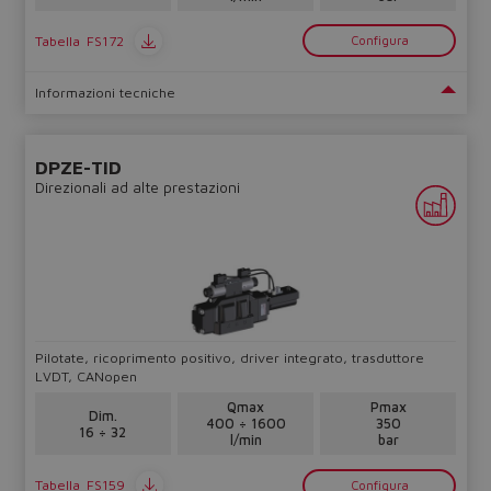
Tabella
FS172
Configura
Informazioni tecniche
DPZE-TID
Direzionali ad alte prestazioni
Pilotate, ricoprimento positivo, driver integrato, trasduttore
LVDT, CANopen
Qmax
Pmax
Dim.
400 ÷ 1600
350
16 ÷ 32
l/min
bar
Tabella
FS159
Configura