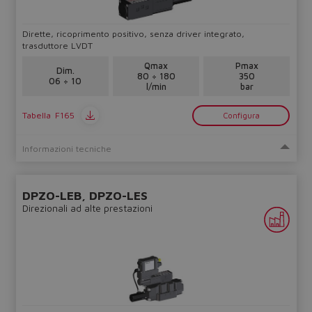
Dirette, ricoprimento positivo, senza driver integrato,
trasduttore LVDT
Qmax
Pmax
Dim.
80 ÷ 180
350
06 ÷ 10
l/min
bar
Tabella
F165
Configura
Informazioni tecniche
DPZO-LEB, DPZO-LES
Direzionali ad alte prestazioni