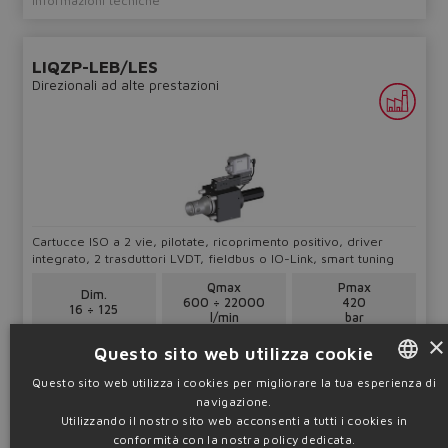
LIQZP-LEB/LES
Direzionali ad alte prestazioni
Cartucce ISO a 2 vie, pilotate, ricoprimento positivo, driver
integrato, 2 trasduttori LVDT, fieldbus o IO-Link, smart tuning
Qmax
Pmax
Dim.
600 ÷ 22000
420
16 ÷ 125
l/min
bar
×
Questo sito web utilizza cookie
Tabella
FS330
Configura
Questo sito web utilizza i cookies per migliorare la tua esperienza di
navigazione.
ENGLISH
Informazioni tecniche
Utilizzando il nostro sito web acconsenti a tutti i cookies in
ITALIAN
conformità con la nostra policy dedicata.