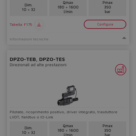
Qmax
Pmax
Dim.
180 ÷ 1600
350
10 ÷ 32
l/min
bar
Tabella
F175
Configura
Informazioni tecniche
DPZO-TEB, DPZO-TES
Direzionali ad alte prestazioni
Pilotate, ricoprimento positivo, driver integrato, trasduttore
LVDT, fieldbus o IO-Link
Qmax
Pmax
Dim.
180 ÷ 1600
350
10 ÷ 32
l/min
bar